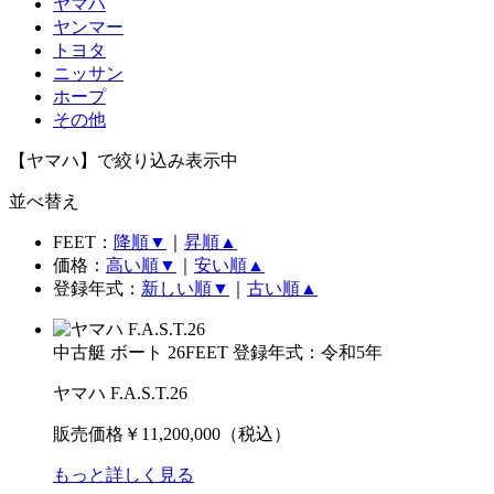
ヤマハ
ヤンマー
トヨタ
ニッサン
ホープ
その他
【ヤマハ】で絞り込み表示中
並べ替え
FEET：
降順▼
｜
昇順▲
価格：
高い順▼
｜
安い順▲
登録年式：
新しい順▼
｜
古い順▲
中古艇
ボート
26FEET
登録年式：令和5年
ヤマハ F.A.S.T.26
販売価格
￥11,200,000
（税込）
もっと詳しく見る