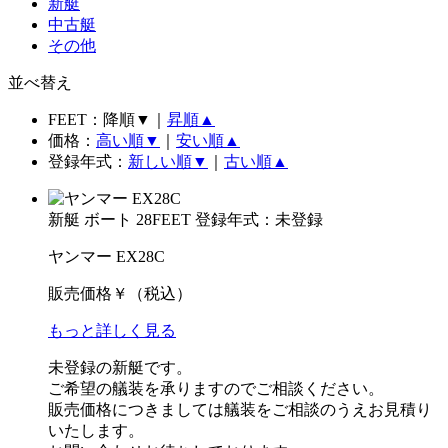
新艇
中古艇
その他
並べ替え
FEET：降順▼｜
昇順▲
価格：
高い順▼
｜
安い順▲
登録年式：
新しい順▼
｜
古い順▲
新艇
ボート
28FEET
登録年式：未登録
ヤンマー EX28C
販売価格
￥
（税込）
もっと詳しく見る
未登録の新艇です。
ご希望の艤装を承りますのでご相談ください。
販売価格につきましては艤装をご相談のうえお見積り
いたします。