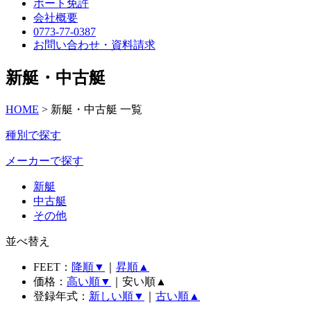
ボート免許
会社概要
0773-77-0387
お問い合わせ・資料請求
新艇・中古艇
HOME
>
新艇・中古艇 一覧
種別で探す
メーカーで探す
新艇
中古艇
その他
並べ替え
FEET：
降順▼
｜
昇順▲
価格：
高い順▼
｜安い順▲
登録年式：
新しい順▼
｜
古い順▲