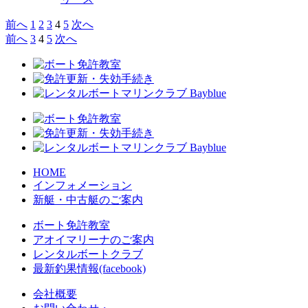
前へ
1
2
3
4
5
次へ
前へ
3
4
5
次へ
HOME
インフォメーション
新艇・中古艇のご案内
ボート免許教室
アオイマリーナのご案内
レンタルボートクラブ
最新釣果情報(facebook)
会社概要